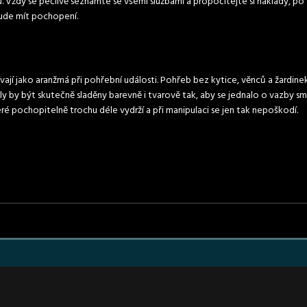
Vždy se pečlivě seznamte se všemi službami a propočítejte si náklady, po t
bude mít pochopení.
ívají jako aranžmá při pohřební události.
Pohřeb
bez kytice, věnců a žardine
y by být skutečně sladěny barevně i tvarově tak, aby se jednalo o vazby smu
eré pochopitelně trochu déle vydrží a při manipulaci se jen tak nepoškodí.