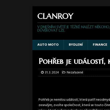
CLANROY
V DNEŠNÍM SVĚTĚ JE TĚŽKÉ NALÉZT NĚKOHO
DŮVĚŘOVAT LZE.
AUTO MOTO
BYDLENÍ
FINANCE
Pohřeb je událostí,
31. 3. 2024
Nezařazené
Pohřeb je nemilou událostí, která patří neodmy
zesnulým, zvolte společnost, která se touto čin