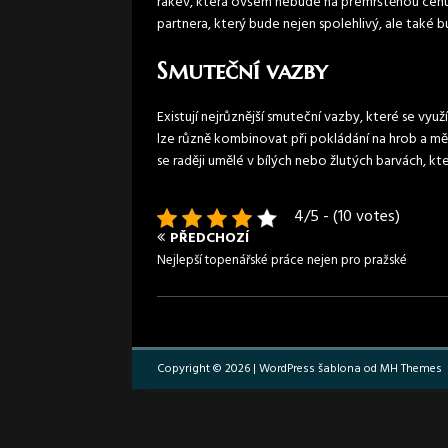
rakev, která ovšem nebude na přemrštěnou cenu. 
partnera, který bude nejen spolehlivý, ale také 
Smuteční vazby
Existují nejrůznější smuteční vazby, které se využ
lze různě kombinovat při pokládání na hrob a měl
se raději umělé v bílých nebo žlutých barvách, kt
4/5 - (10 votes)
PŘEDCHOZÍ
Nejlepší topenářské práce nejen pro pražské
Copyright © 2026 | WordPress šablona od
MH Themes