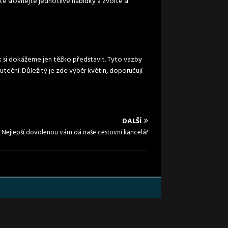
é srovnejte jednotlivé nabídky a zvolte si
k si dokážeme jen těžko představit. Tyto vazby
teční. Důležitý je zde výběr květin, doporučují
DALŠÍ
Nejlepší dovolenou vám dá naše cestovní kancelář