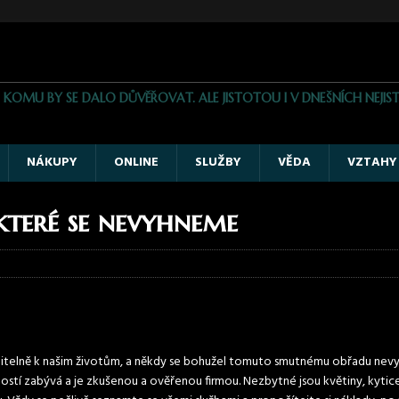
, KOMU BY SE DALO DŮVĚŘOVAT. ALE JISTOTOU I V DNEŠNÍCH NE
NÁKUPY
ONLINE
SLUŽBY
VĚDA
VZTAHY
 které se nevyhneme
slitelně k našim životům, a někdy se bohužel tomuto smutnému obřadu nevy
ností zabývá a je zkušenou a ověřenou firmou. Nezbytné jsou květiny, kyti