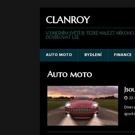
CLANROY
V DNEŠNÍM SVĚTĚ JE TĚŽKÉ NALÉZT NĚKOHO
DŮVĚŘOVAT LZE.
AUTO MOTO
BYDLENÍ
FINANCE
Auto moto
Jso
23.
Dnes 
sporto