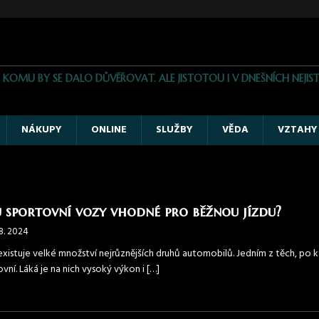
, KOMU BY SE DALO DŮVĚŘOVAT. ALE JISTOTOU I V DNEŠNÍCH NE
NÁKUPY
ONLINE
SLUŽBY
VĚDA
VZTAHY
u sportovní vozy vhodné pro běžnou jízdu?
 8. 2024
existuje velké množství nejrůznějších druhů automobilů. Jedním z těch, po k
vní. Láká je na nich vysoký výkon i
[…]