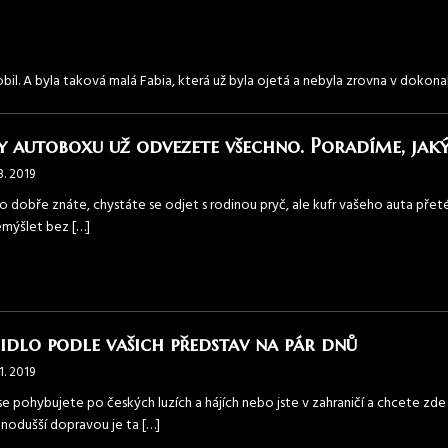
mobil. A byla taková malá Fabia, která už byla ojetá a nebyla zrovna v doko
y autoboxu už odvezete všechno. Poradíme, jaký 
8. 2019
 to dobře znáte, chystáte se odjet s rodinou pryč, ale kufr vašeho auta pře
mýšlet bez
[…]
idlo podle vašich představ na pár dnů
1. 2019
se pohybujete po českých luzích a hájích nebo jste v zahraničí a chcete zde
dnodušší dopravou je ta
[…]