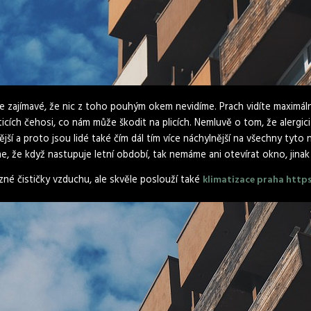
ice zajímavé, že nic z toho pouhým okem nevidíme. Prach vidíte maximá
sticích čehosi, co nám může škodit na plicích. Nemluvě o tom, že alergic
jší a proto jsou lidé také čím dál tím více náchylnější na všechny tyto n
me, že když nastupuje letní období, tak nemáme ani otevírat okno, jinak
né čističky vzduchu, ale skvěle poslouží také
klimatizace praha https