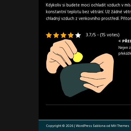
Kdykoliv si budete moci ochladit vzduch v mís
konstantní teplotu bez větrání. Už žádné vět
chladný vzduch z venkovního prostředí. Přit
3.7/5 - (15 votes)
PŘE
Nejen z
překáž
Copyright © 2026 | WordPress šablona od
MH Themes