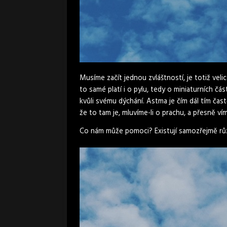
Musíme začít jednou zvláštností, je totiž vel
to samé platí i o pylu, tedy o miniaturních čá
kvůli svému dýchání. Astma je čím dál tím častě
že to tam je, mluvíme-li o prachu, a přesně ví
Co nám může pomoci? Existují samozřejmě růz