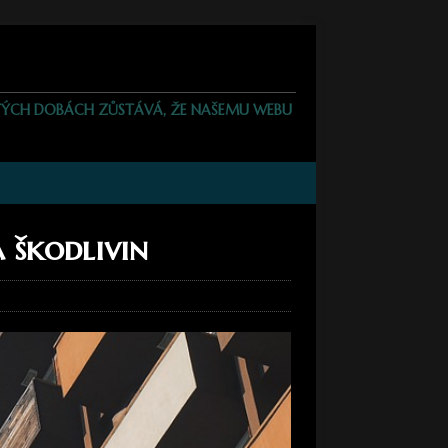
JISTÝCH DOBÁCH ZŮSTÁVÁ, ŽE NAŠEMU WEBU
a škodlivin