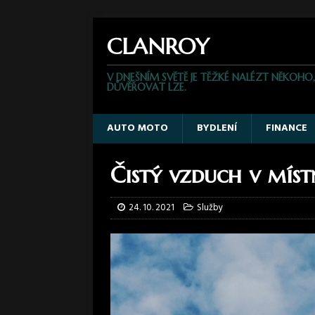
CLANROY
V DNEŠNÍM SVĚTĚ JE TĚŽKÉ NALÉZT NĚKOHO
DŮVĚŘOVAT LZE.
AUTO MOTO
BYDLENÍ
FINANCE
Čistý vzduch v míst
24. 10. 2021
Služby