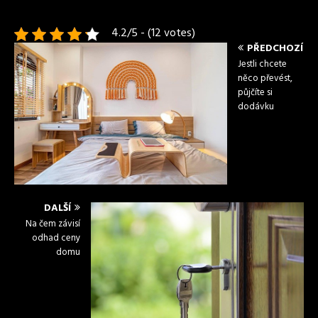
4.2/5 - (12 votes)
PŘEDCHOZÍ
Jestli chcete
něco převést,
půjčíte si
dodávku
DALŠÍ
Na čem závisí
odhad ceny
domu