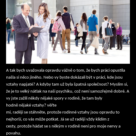
A tak bych uvažovala opravdu vážně o tom, že bych práci opustila
našla si něco jiného. Nebo vy byste dokázali být v práci, kde jsou
vztahy napjaté? A kdyby tam už byla špatná společnost? Myslím si,
že je to velký nátlak na naši psychiku, což není samozřejmě dobré. A
vy jste zažili někdy nějaké spory v rodině, že tam byly
hodně nějaké vztahy? věřte
mi, raději se stáhněte, protože rodinné vztahy jsou opravdu to
nejhorší, co vás může potkat. Já se už raději vždy klidím z
cesty, protože hádat se s někým v rodině není pro moje nervy a
povahu.