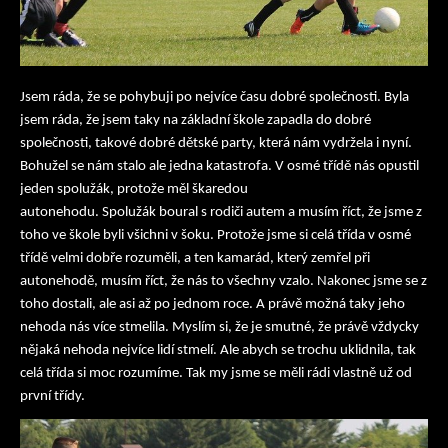
Jsem ráda, že se pohybuji po nejvíce času dobré společnosti. Byla
jsem ráda, že jsem taky na základní škole zapadla do dobré
společnosti, takové dobré dětské party, která nám vydržela i nyní.
Bohužel se nám stalo ale jedna katastrofa. V osmé třídě nás opustil
jeden spolužák, protože měl škaredou
autonehodu. Spolužák boural s rodiči autem a musím říct, že jsme z
toho ve škole byli všichni v šoku. Protože jsme si celá třída v osmé
třídě velmi dobře rozuměli, a ten kamarád, který zemřel při
autonehodě, musím říct, že nás to všechny vzalo. Nakonec jsme se z
toho dostali, ale asi až po jednom roce. A právě možná taky jeho
nehoda nás více stmelila. Myslím si, že je smutné, že právě vždycky
nějaká nehoda nejvíce lidí stmelí. Ale abych se trochu uklidnila, tak
celá třída si moc rozumíme. Tak my jsme se měli rádi vlastně už od
první třídy.