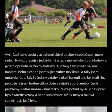
Vycházeli jsme spolu vlastně perfektně a takové společnosti mám
ráda. Nyní už pracuji v jedné firmě a tady máme taky dobré kolegy a
je tam opravdu perfektní kolektiv. A vztahy tam vůbec nejsou
napjaté, nebo alespoň jsem si jich vůbec nevšimla. A taky jsem
opravdu ráda, když všechny vztahy v okolí fungují tak, jak mají. To,
protože já jsem hodně citlivá duše a nějaké spory anebo různé
problémy s lidmi snáším velmi těžko, takže pokud by asi v naší práci
byly škaredé vztahy a nebo společnost, už by nebyla taková
společnost, jaká byla.